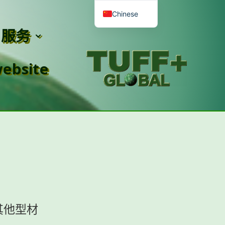
Chinese
服务
English
Romanian
ebsite
Malay
Spanish
French
其他型材