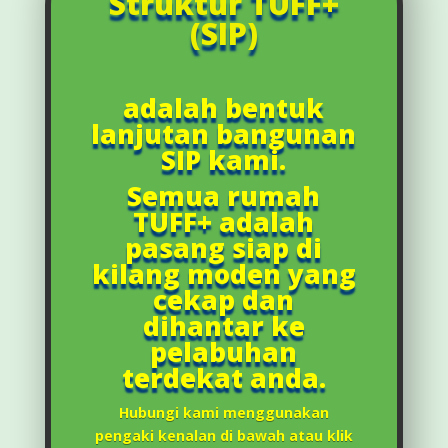
Struktur TUFF+
(SIP)
adalah bentuk
lanjutan bangunan
SIP kami.
Semua rumah
TUFF+ adalah
pasang siap di
kilang moden yang
cekap dan
dihantar ke
pelabuhan
terdekat anda.
Hubungi kami menggunakan
pengaki kenalan di bawah atau klik