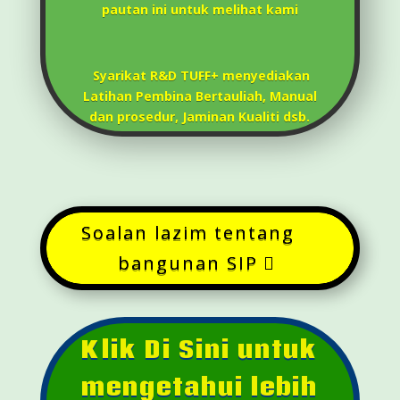
pautan ini untuk melihat kami
Syarikat R&D TUFF+ menyediakan
Latihan Pembina Bertauliah, Manual
dan prosedur, Jaminan Kualiti dsb.
Soalan lazim tentang
bangunan SIP
Klik Di Sini untuk
mengetahui lebih