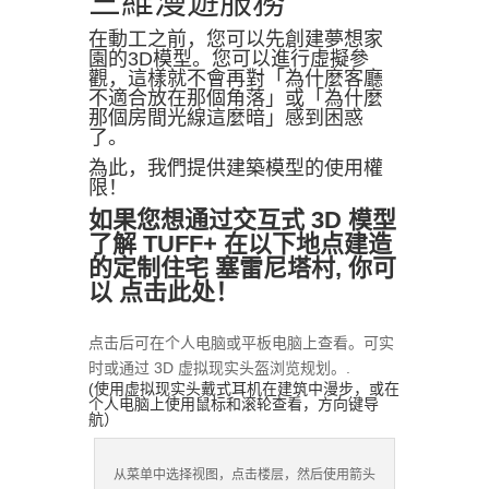
三維漫遊服務
在動工之前，您可以先創建夢想家
園的3D模型。您可以進行虛擬參
觀，這樣就不會再對「為什麼客廳
不適合放在那個角落」或「為什麼
那個房間光線這麼暗」感到困惑
了。
為此，我們提供建築模型的使用權
限！
如果您想通过交互式 3D 模型
了解 TUFF+ 在以下地点建造
的定制住宅
塞雷尼塔村
,
你可
以
点击此处！
点击后可在个人电脑或平板电脑上查看。可实
时或通过 3D 虚拟现实头盔浏览规划。.
(使用虚拟现实头戴式耳机在建筑中漫步，或在
个人电脑上使用鼠标和滚轮查看，方向键导
航）
从菜单中选择视图，点击楼层，然后使用箭头