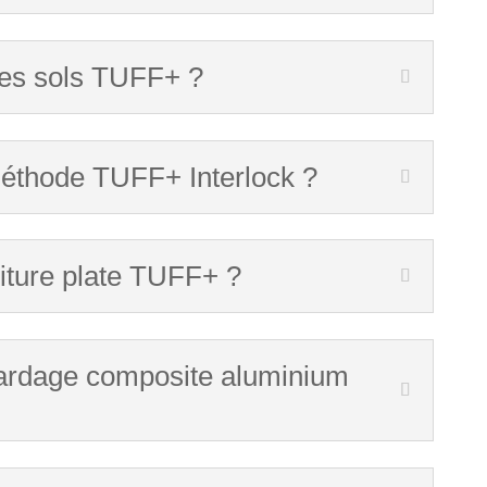
 les sols TUFF+ ?
méthode TUFF+ Interlock ?
oiture plate TUFF+ ?
bardage composite aluminium