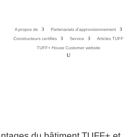
A propos de
Partenariats d'approvisionnement
Constructeurs certifiés
Service
Articles TUFF
TUFF+ House Customer website
ntages du bâtiment TUFF+ et